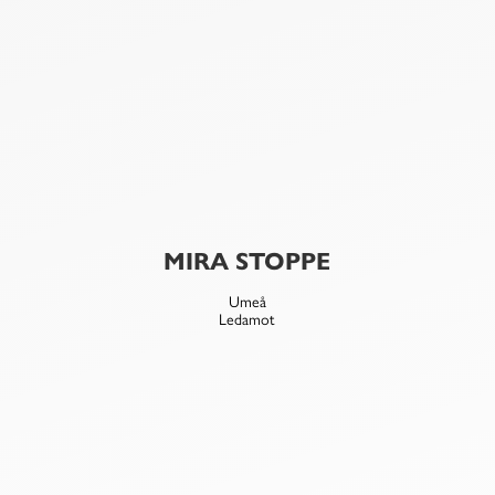
FABRIZIO GUERRA VICENCIO
Eskilstuna
Vice Ordförande
MIRA STOPPE
Umeå
Ledamot
HUGO WÅHLBERG
Västerås