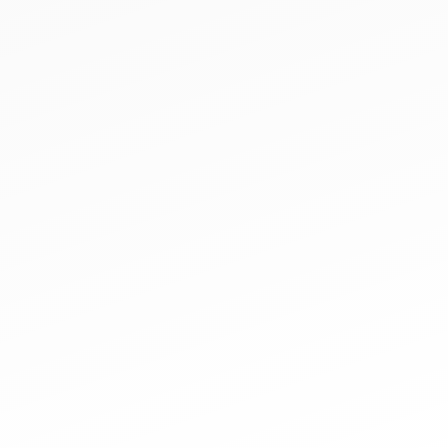
Ledamot
LOVISA FORSBERG
Västerås
Ledamot
OLLE RYMAN
Göteborg
Ledamot
KEVIN KEMPE
Jönköping
Ledamot