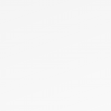
VÅR STYRELSE
EMANUEL FABRICIUS
Växjö
Ordförande