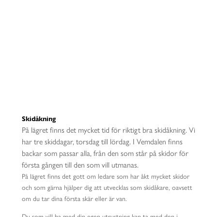
MER INFO
Skidåkning
På lägret finns det mycket tid för riktigt bra skidåkning. Vi
har tre skiddagar, torsdag till lördag. I Vemdalen finns
backar som passar alla, från den som står på skidor för
första gången till den som vill utmanas.
På lägret finns det gott om ledare som har åkt mycket skidor
och som gärna hjälper dig att utvecklas som skidåkare, oavsett
om du tar dina första skär eller är van.
Du som vill ha med din egen utrustning kan ta med den i