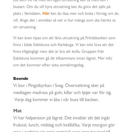
bussen. Om du vill hyra utrustning kan du göra det själv på
plats i Vemdalen.
Här
kan du läsa mer och boka i förväg om du
vill. Ange det i anmälan så vet vi hur många som ska hämta ut
sin utrustning.
Vi kan även tipsa om att låna utrustning på Fritidsbanken som
finns i både Eskilstuna och Karlskoga. Vi kan inte lova att det
finns tillgängligt men det är bra att kolla. Gruppen från
Eskilstuna kommer gå dit tillsammans innan lägret. Mer info
om det kommer efter sista anmälningsdag.
Boende
Vi bor i Pingstkyrkan i Sveg. Övernattning sker på
medtagen madrass på golv, killar och tjejer var för sig.
Varje dag kommer vi åka i vår buss till backen.
Mat
Vi har helpension på lägret. Det innebär att det ingår
frukost, lunch, middag och kvällsfika. Varje morgon gör
man i ordning sin egen matsäck som man tar med till