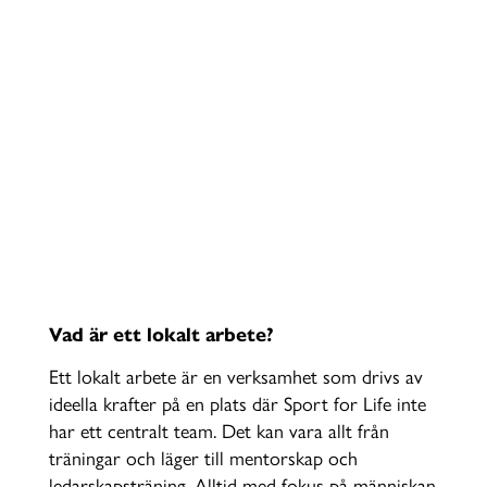
ARBETEN
Vill du vara med och skapa en
idrottsmiljö där alla får plats och
växer som människor? Genom ett
lokalt arbete kan du göra skillnad,
precis där du bor.
Vad är ett lokalt arbete?
Ett lokalt arbete är en verksamhet som drivs av
ideella krafter på en plats där Sport for Life inte
har ett centralt team. Det kan vara allt från
träningar och läger till mentorskap och
ledarskapsträning. Alltid med fokus på människan