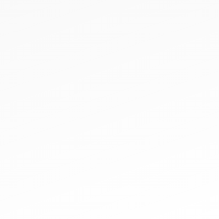
STARTA ETT SFL-ARBETE
Här hittar du all information och hjälp du behöver
för att komma igång och starta ett Sport for Life-
arbete på er ort.
FÅ BIDRAG FÖR ERT ARBETE
Består ert lokala arbete av medlemmar där minst
60% är 6–25 år? Då kan ni få pengar från statliga
bidrag genom oss. Läs mer här om kriterierna för
detta och hur ni går till väga.