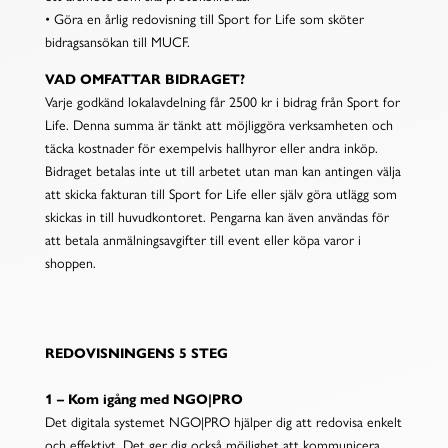
• Göra en årlig redovisning till Sport for Life som sköter
bidragsansökan till MUCF.
VAD OMFATTAR BIDRAGET?
Varje godkänd lokalavdelning får 2500 kr i bidrag från Sport for
Life. Denna summa är tänkt att möjliggöra verksamheten och
täcka kostnader för exempelvis hallhyror eller andra inköp.
Bidraget betalas inte ut till arbetet utan man kan antingen välja
att skicka fakturan till Sport for Life eller själv göra utlägg som
skickas in till huvudkontoret. Pengarna kan även användas för
att betala anmälningsavgifter till event eller köpa varor i
shoppen.
REDOVISNINGENS 5 STEG
1 – Kom igång med NGO|PRO
Det digitala systemet NGO|PRO hjälper dig att redovisa enkelt
och effektivt. Det ger dig också möjlighet att kommunicera