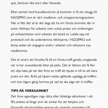
sjuk, behöver åka bort eller liknande.
Efter samtal med huvudkontoret så kommer ni få ett inlogg till
NGO|PRO som är vårt medlems- och inrapporteringssystem.
När ni fått det så är det dags att ha ert första årsmöte där ni
antar riktlinjer för arbetet men också pratar om inriktningen
på verksamheten som arbetet ska bestå av. Ladda upp ett
protokoll och de underskrivna riktlinjerna i NGO|PRO och
börja sedan att engagera andra i arbetet och rekrytera nya
medlemmar.
Det är smart att försöka få till en första träff ganska omgående
när ni har ovanstående bitar på plats. Det är lättare att få fler
att vilja haka på när det finns en träff att bjuda in till än att bara
prata om det. Kolla på tipsen nedan gällande upplägg på träffen
och öva någon gång hemma på vad du ska säga när ni träffas.
TIPS PÅ VERKSAMHET
Det finns egentligen inga rätta eller felaktiga aktiviteter i ett
SFL-arbete så länge som de verkar för att betjäna och
förvandla idrottsvärlden genom att utveckla människor till