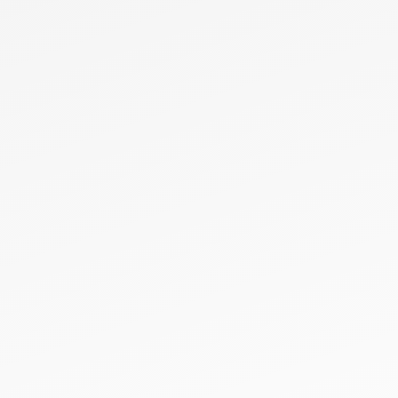
TIPS INFÖR STARTEN
Funderar du på vad som krävs för att starta eller
driva ett lokalt arbete eller vad fördelarna att
samarbeta med Sport for Life är? Här får du tips
och idéer på hur ett arbete kan fungera samt mer
information om fördelarna med att vara kopplad till
oss.