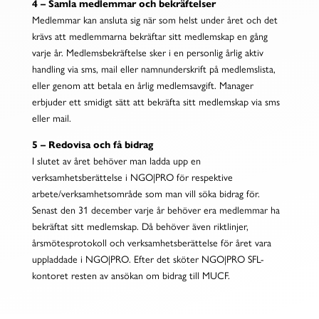
4 – Samla medlemmar och bekräftelser
Medlemmar kan ansluta sig när som helst under året och det
krävs att medlemmarna bekräftar sitt medlemskap en gång
varje år. Medlemsbekräftelse sker i en personlig årlig aktiv
handling via sms, mail eller namnunderskrift på medlemslista,
eller genom att betala en årlig medlemsavgift. Manager
erbjuder ett smidigt sätt att bekräfta sitt medlemskap via sms
eller mail.
5 – Redovisa och få bidrag
I slutet av året behöver man ladda upp en
verksamhetsberättelse i NGO|PRO för respektive
arbete/verksamhetsområde som man vill söka bidrag för.
Senast den 31 december varje år behöver era medlemmar ha
bekräftat sitt medlemskap. Då behöver även riktlinjer,
årsmötesprotokoll och verksamhetsberättelse för året vara
uppladdade i NGO|PRO. Efter det sköter NGO|PRO SFL-
kontoret resten av ansökan om bidrag till MUCF.