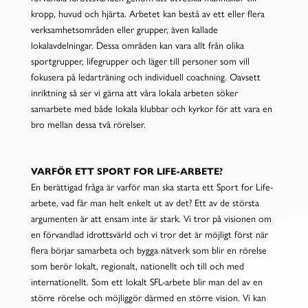
kropp, huvud och hjärta. Arbetet kan bestå av ett eller flera
verksamhetsområden eller grupper, även kallade
lokalavdelningar. Dessa områden kan vara allt från olika
sportgrupper, lifegrupper och läger till personer som vill
fokusera på ledarträning och individuell coachning. Oavsett
inriktning så ser vi gärna att våra lokala arbeten söker
samarbete med både lokala klubbar och kyrkor för att vara en
bro mellan dessa två rörelser.
VARFÖR ETT SPORT FOR LIFE-ARBETE?
En berättigad fråga är varför man ska starta ett Sport for Life-
arbete, vad får man helt enkelt ut av det? Ett av de största
argumenten är att ensam inte är stark. Vi tror på visionen om
en förvandlad idrottsvärld och vi tror det är möjligt först när
flera börjar samarbeta och bygga nätverk som blir en rörelse
som berör lokalt, regionalt, nationellt och till och med
internationellt.
Som ett lokalt SFL-arbete blir man del av en
större rörelse och möjliggör därmed en större vision. Vi kan