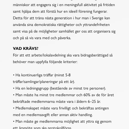
människor att engagera sig i en meningsfull aktivitet på fritiden
samt hjälpa dem att förstå hur en ideell förening fungerar.
Detta för att träna nästa generation i hur man i Sverige kan
använda sina demokratiska rättigheter och yttrandefriheten
samt visa på de möjligheter samhället ger oss att organisera sig
och på så vis vara med och påverka.
VAD KRÄVS?
För att ett arbete/lokalavdelning ska vara bidragsberättigad så
behöver man uppfylla följande kriterier:
• Ha kontinuerliga träffar (minst 5-8
träffar/samlingar/planeringar på ett år).
• Ha en ledningsgrupp (bestående av minst tre personer).
• Man måste ha minst tre medlemmar och 60% av de för året
bekräftade medlemmarna måste vara i åldern 6–25 år.
• Medlemskapet måste vara frivilligt och bekräftas antingen
med en medlemsavgift eller annan aktiv handling.
• Man måste ge medlemmarna möjlighet att yttra sig genom
ett årsmöte som ska protokollföras.