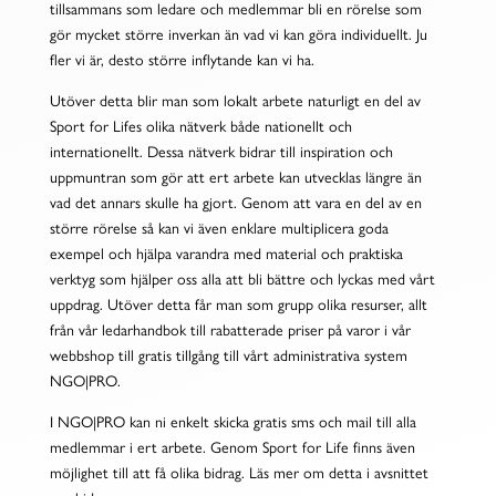
tillsammans som ledare och medlemmar bli en rörelse som
gör mycket större inverkan än vad vi kan göra individuellt. Ju
fler vi är, desto större inflytande kan vi ha.
Utöver detta blir man som lokalt arbete naturligt en del av
Sport for Lifes olika nätverk både nationellt och
internationellt. Dessa nätverk bidrar till inspiration och
uppmuntran som gör att ert arbete kan utvecklas längre än
vad det annars skulle ha gjort. Genom att vara en del av en
större rörelse så kan vi även enklare multiplicera goda
exempel och hjälpa varandra med material och praktiska
verktyg som hjälper oss alla att bli bättre och lyckas med vårt
uppdrag. Utöver detta får man som grupp olika resurser, allt
från vår ledarhandbok till rabatterade priser på varor i vår
webbshop till gratis tillgång till vårt administrativa system
NGO|PRO.
I NGO|PRO kan ni enkelt skicka gratis sms och mail till alla
medlemmar i ert arbete. Genom Sport for Life finns även
möjlighet till att få olika bidrag. Läs mer om detta i avsnittet