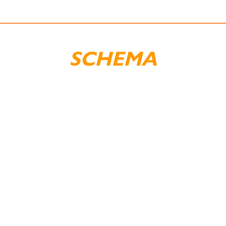
SCHEMA
SÖNDAG 14 juni
MÅNDAG 15 juni
TI
TORSDAG 18 juni
FREDAG 19 juni
LÖ
g vid montern) – ingen anmälan behövs.
 på Rutan – anmälan längre ner på sidan