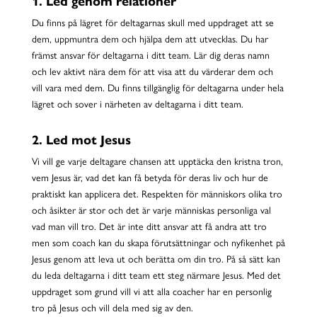
1. Led genom relationer
Du finns på lägret för deltagarnas skull med uppdraget att se
dem, uppmuntra dem och hjälpa dem att utvecklas. Du har
främst ansvar för deltagarna i ditt team. Lär dig deras namn
och lev aktivt nära dem för att visa att du värderar dem och
vill vara med dem. Du finns tillgänglig för deltagarna under hela
lägret och sover i närheten av deltagarna i ditt team.
2. Led mot Jesus
Vi vill ge varje deltagare chansen att upptäcka den kristna tron,
vem Jesus är, vad det kan få betyda för deras liv och hur de
praktiskt kan applicera det. Respekten för människors olika tro
och åsikter är stor och det är varje människas personliga val
vad man vill tro. Det är inte ditt ansvar att få andra att tro
men som coach kan du skapa förutsättningar och nyfikenhet på
Jesus genom att leva ut och berätta om din tro. På så sätt kan
du leda deltagarna i ditt team ett steg närmare Jesus. Med det
uppdraget som grund vill vi att alla coacher har en personlig
tro på Jesus och vill dela med sig av den.