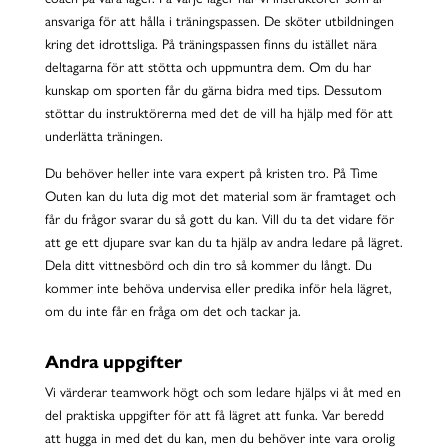
ansvariga för att hålla i träningspassen. De sköter utbildningen
kring det idrottsliga. På träningspassen finns du istället nära
deltagarna för att stötta och uppmuntra dem. Om du har
kunskap om sporten får du gärna bidra med tips. Dessutom
stöttar du instruktörerna med det de vill ha hjälp med för att
underlätta träningen.
Du behöver heller inte vara expert på kristen tro. På Time
Outen kan du luta dig mot det material som är framtaget och
får du frågor svarar du så gott du kan. Vill du ta det vidare för
att ge ett djupare svar kan du ta hjälp av andra ledare på lägret.
Dela ditt vittnesbörd och din tro så kommer du långt. Du
kommer inte behöva undervisa eller predika inför hela lägret,
om du inte får en fråga om det och tackar ja.
Andra uppgifter
Vi värderar teamwork högt och som ledare hjälps vi åt med en
del praktiska uppgifter för att få lägret att funka. Var beredd
att hugga in med det du kan, men du behöver inte vara orolig