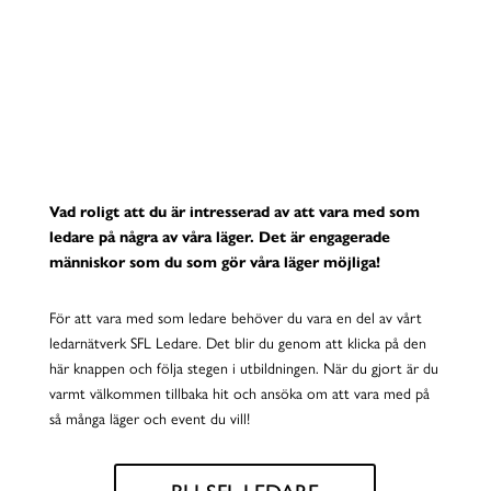
LEDARE PÅ LÄGER
& EVENT
Vad roligt att du är intresserad av att vara med som
ledare på några av våra läger. Det är engagerade
människor som du som gör våra läger möjliga!
För att vara med som ledare behöver du
vara en del av vårt
ledarnätverk SFL Ledare.
Det blir du genom att klicka på den
här
knappen
och följa stegen
i utbildningen
. När du gjort är du
varmt välkommen tillbaka
hit och
ansöka om att vara med på
så många läger och event du vill!
BLI SFL-LEDARE