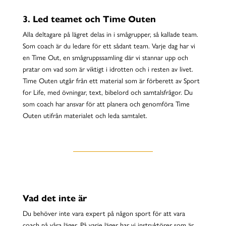
3. Led teamet och Time Outen
Alla deltagare på lägret delas in i smågrupper, så kallade team.
Som coach är du ledare för ett sådant team. Varje dag har vi
en
Time
Out
, en smågruppssamling där vi stannar upp och
pratar om vad som är viktigt i idrotten och i resten av livet.
Time
Outen
utgår från ett material som är förberett av Sport
for Life, med övningar, text, bibelord och samtalsfrågor. Du
som coach har ansvar för att planera och genomföra
Time
Outen
utifrån materialet och leda samtalet.
Vad det inte är
Du behöver inte vara expert på någon sport för att vara
coach på våra läger. På varje läger har vi instruktörer som är