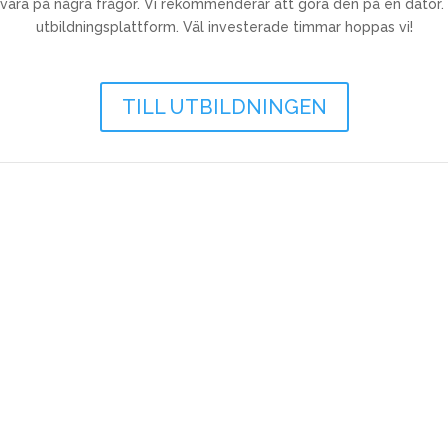
vara på några frågor. Vi rekommenderar att göra den på en dator. 
utbildningsplattform. Väl investerade timmar hoppas vi!
TILL UTBILDNINGEN