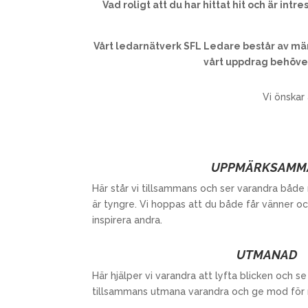
Vad roligt att du har hittat hit och är i
Vårt ledarnätverk SFL Ledare består av männ
vårt uppdrag behöver
Vi önskar
UPPMÄRKSAMM
Här står vi tillsammans och ser varandra både 
är tyngre. Vi hoppas att du både får vänner och
inspirera andra.
UTMANAD
Här hjälper vi varandra att lyfta blicken och se v
tillsammans utmana varandra och ge mod för n