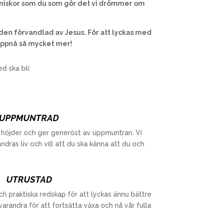
människor som du som gör det vi drömmer om
lden förvandlad av Jesus. För att lyckas med
 uppnå så mycket mer!
d ska bli:
UPPMUNTRAD
ya höjder och ger generöst av uppmuntran. Vi
randras liv och vill att du ska känna att du och
UTRUSTAD
ch praktiska redskap för att lyckas ännu bättre
a varandra för att fortsätta växa och nå vår fulla