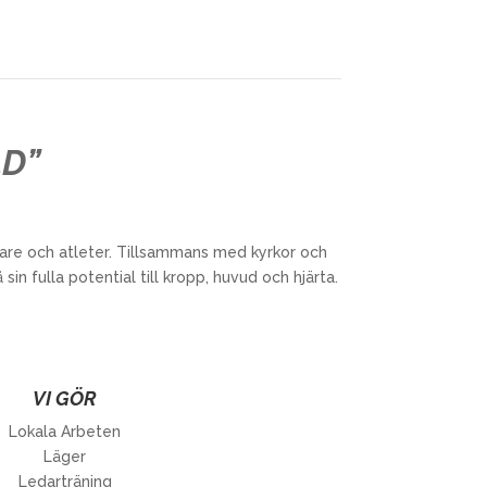
D”
are och atleter.
Tillsammans med kyrkor och
å sin fulla potential till kropp, huvud och hjärta
.
VI GÖR
Lokala Arbeten
Läger
Ledarträning