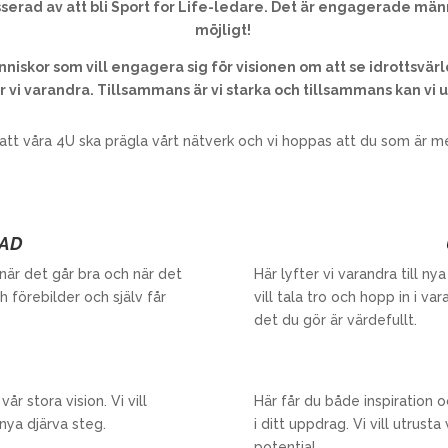
ntresserad av att bli Sport for Life-ledare. Det är engagerade 
möjligt!
iskor som vill engagera sig för visionen om att se idrottsvär
 vi varandra. Tillsammans är vi starka och tillsammans kan vi
 att våra 4U ska prägla vårt nätverk och vi hoppas att du som är me
AD
när det går bra och när det
Här lyfter vi varandra till n
 förebilder och själv får
vill tala tro och hopp in i va
det du gör är värdefullt.
år stora vision. Vi vill
Här får du både inspiration o
ya djärva steg.
i ditt uppdrag. Vi vill utrust
potential.