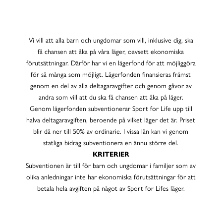
Alla som vill ska få åka på läger!
Vi vill att alla barn och ungdomar som vill, inklusive dig, ska
få chansen att åka på våra läger, oavsett ekonomiska
förutsättningar. Därför har vi en lägerfond för att möjliggöra
för så många som möjligt. Lägerfonden finansieras främst
genom en del av alla deltagaravgifter och genom gåvor av
andra som vill att du ska få chansen att åka på läger.
Genom lägerfonden subventionerar Sport for Life upp till
halva deltagaravgiften, beroende på vilket läger det är. Priset
blir då ner till 50% av ordinarie. I vissa län kan vi genom
statliga bidrag subventionera en ännu större del.
KRITERIER
Subventionen är till för barn och ungdomar i familjer som av
olika anledningar inte har ekonomiska förutsättningar för att
betala hela avgiften på något av Sport for Lifes läger.