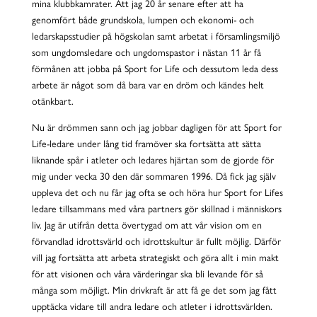
mina klubbkamrater. Att jag 20 år senare efter att ha
genomfört både grundskola, lumpen och ekonomi- och
ledarskapsstudier på
högskolan samt
arbetat i församlingsmiljö
som ungdomsledare och ungdomspastor i nästan 11 år få
förmånen att jobba på Sport for Life och dessutom leda dess
arbete är något som då bara var en dröm och kändes helt
otänkbart.
Nu är drömmen sann och jag jobbar dagligen för att Sport for
Life-ledare under lång tid framöver ska fortsätta att sätta
liknande spår i atleter och ledares hjärtan som de gjorde för
mig under vecka 30 den där sommaren 1996. Då fick jag själv
uppleva det och nu får jag ofta se och höra hur Sport for Lifes
ledare tillsammans med våra partners gör skillnad i människors
liv. Jag är utifrån detta övertygad om att vår vision om en
förvandlad idrottsvärld och idrottskultur är fullt möjlig. Därför
vill jag fortsätta att arbeta strategiskt och göra allt i min makt
för att visionen och våra värderingar ska bli levande för så
många som möjligt. Min drivkraft är att få ge det som jag fått
upptäcka vidare till andra ledare och atleter i idrottsvärlden.