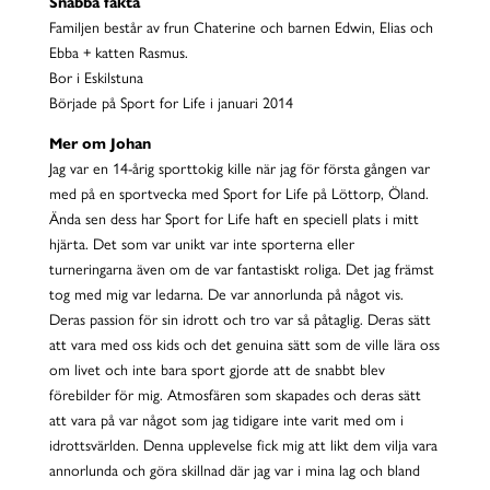
Snabba fakta
Familjen består av frun Chaterine och barnen Edwin, Elias och
Ebba + katten Rasmus.
Bor i Eskilstuna
Började på Sport for Life i januari 2014
Mer om Johan
Jag var en 14-årig sporttokig kille när jag för första gången var
med på en sportvecka med Sport for Life på Löttorp, Öland.
Ända sen dess har Sport for Life haft en speciell plats i mitt
hjärta. Det som var unikt var inte sporterna eller
turneringarna även om de var fantastiskt roliga. Det jag främst
tog med mig var ledarna. De var annorlunda på något vis.
Deras passion för sin idrott och tro var så påtaglig. Deras sätt
att vara med oss kids och det genuina sätt som de ville lära oss
om livet och inte bara sport gjorde att de snabbt blev
förebilder för mig. Atmosfären som skapades och deras sätt
att vara på var något som jag tidigare inte varit med om i
idrottsvärlden. Denna upplevelse fick mig att likt dem vilja vara
annorlunda och göra skillnad där jag var i mina lag och bland