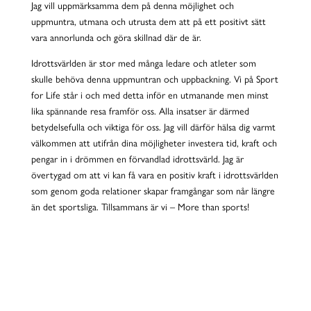
Jag vill uppmärksamma dem på denna möjlighet och
uppmuntra, utmana och utrusta dem att på ett positivt sätt
vara annorlunda och göra skillnad där de är.
Idrottsvärlden är stor med många ledare och atleter som
skulle behöva denna uppmuntran och uppbackning. Vi på Sport
for Life står i och med detta inför en utmanande men minst
lika spännande resa framför oss. Alla insatser är därmed
betydelsefulla och viktiga för oss. Jag vill därför hälsa dig varmt
välkommen att utifrån dina möjligheter investera tid, kraft och
pengar in i drömmen en förvandlad idrottsvärld. Jag är
övertygad om att vi kan få vara en positiv kraft i idrottsvärlden
som genom goda relationer skapar framgångar som når längre
än det sportsliga. Tillsammans är vi – More than sports!