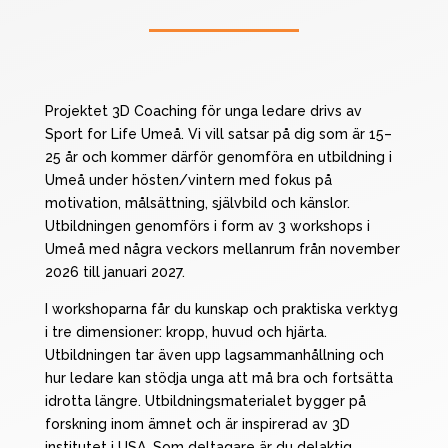
Projektet 3D Coaching för unga ledare drivs av
Sport for Life Umeå. Vi vill satsar på dig som är 15–
25 år och kommer därför genomföra en utbildning i
Umeå under hösten/vintern med fokus på
motivation, målsättning, självbild och känslor.
Utbildningen genomförs i form av 3 workshops i
Umeå med några veckors mellanrum från november
2026 till januari 2027.
I workshoparna får du kunskap och praktiska verktyg
i tre dimensioner
: kropp, huvud och hjärta.
Utbildningen tar även upp l
agsammanhållning och
hur ledare kan stödja unga att må bra och fortsätta
idrotta längre. Utbildningsmaterialet
bygger på
forskning inom ämnet och är inspirerad av 3D
institutet i USA. Som deltagare är du delaktig