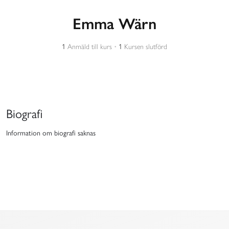
Emma Wärn
1
Anmäld till kurs
•
1
Kursen slutförd
Biografi
Information om biografi saknas