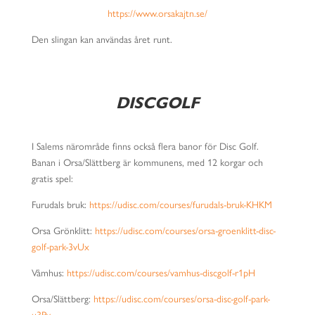
https://www.orsakajtn.se/
Den slingan kan användas året runt.
DISCGOLF
I Salems närområde finns också flera banor för Disc Golf.
Banan i Orsa/Slättberg är kommunens, med 12 korgar och
gratis spel:
Furudals bruk:
https://udisc.com/courses/furudals-bruk-KHKM
Orsa Grönklitt:
https://udisc.com/courses/orsa-groenklitt-disc-
golf-park-3vUx
Våmhus:
https://udisc.com/courses/vamhus-discgolf-r1pH
Orsa/Slättberg:
https://udisc.com/courses/orsa-disc-golf-park-
u3Py