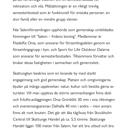
rekreation och vila. Målsättningen är en riktigt trevlig
semesterbostad som är funktionell för enstaka personer, en
stor familj eller en mindre grupp vänner.
När Salemförsamlingen upphörde som gemenskap ombildades
föreningen till ”Salem – fridens boning”. Medlemmar är
Filadelfia Orsa, som ansvarar för församlingsdelen genom en
församlingsgrupp i byn, och Sport for Life Outdoor Dalarna
som ansvarar för semesterbostaden. Tillsammans förvaltar och
brukar dessa fastigheten i samverkan och generositet.
Skattungbyn beskrivs som en levande by med starkt
engagemang och god gemenskap. Platsen och omgivningarna
bjuder på många upplevelser, natur, kultur och besöks gärna av
turister. Vill man uppleva de större sammanhangen finns skid-
och frilufts-anläggningen Orsa Grönklitt 30 min i ena riktningen
och evenemangsarenan Dalhalla 40 min i andra – men annars
finns alt runt knuten. Det går att åka tåg/buss från Stockholm
Central till Skattunge Handel på ca. 5,5 timme. Skattunge
Handel ligger 100 meter från Salem, har ett bra utbud och bra