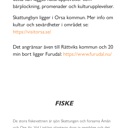
bärplockning, promenader och kulturupplevelser
.
Skattungbyn ligger i Orsa kommun. Mer info om
kultur och sevärdheter i området se:
https://visitorsa.se/
Det angränsar även till Rättviks kommun och 20
min bort ligger Furudal:
https://www.furudal.nu/
FISKE
De stora fiskevattnen är sjön Skattungen och forsarna Ämån
och Ore älv. Vid Lintjärn planterar dom in regnbåge och det