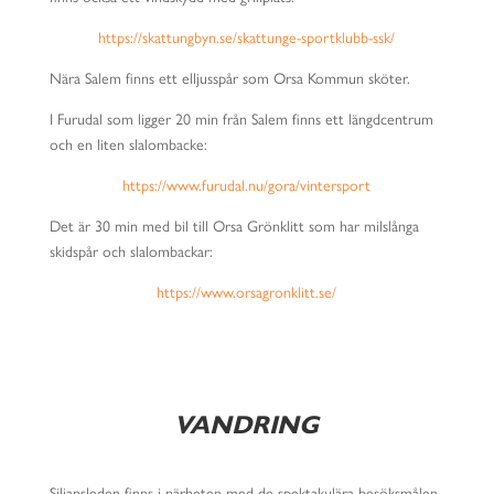
https://skattungbyn.se/skattunge-sportklubb-ssk/
Nära Salem finns ett elljusspår som Orsa Kommun sköter.
I Furudal som ligger 20 min från Salem finns ett längdcentrum
och en liten slalombacke:
https://www.furudal.nu/gora/vintersport
Det är 30 min med bil till Orsa Grönklitt som har milslånga
skidspår och slalombackar:
https://www.orsagronklitt.se/
VANDRING
Siljansleden finns i närheten med de spektakulära besöksmålen