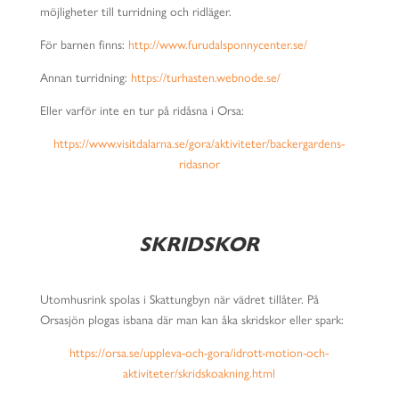
möjligheter till turridning och ridläger.
För barnen finns:
http://www.furudalsponnycenter.se/
Annan turridning:
https://turhasten.webnode.se/
Eller varför inte en tur på ridåsna i Orsa:
https://www.visitdalarna.se/gora/aktiviteter/backergardens-
ridasnor
SKRIDSKOR
Utomhusrink spolas i Skattungbyn när vädret tillåter. På
Orsasjön plogas isbana där man kan åka skridskor eller spark:
https://orsa.se/uppleva-och-gora/idrott-motion-och-
aktiviteter/skridskoakning.html