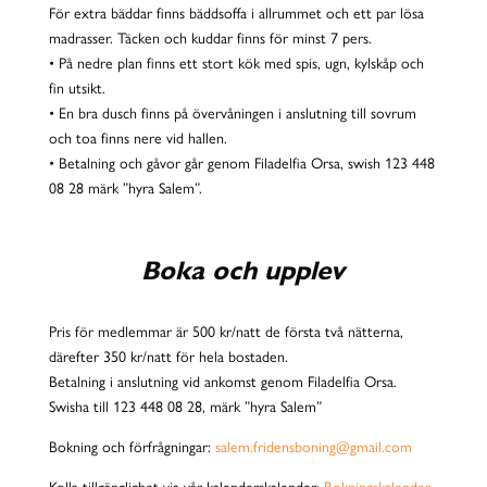
För extra bäddar finns bäddsoffa i allrummet och ett par lösa
madrasser. Täcken och kuddar finns för minst 7 pers.
• På nedre plan finns ett stort kök med spis, ugn, kylskåp och
fin utsikt.
• En bra dusch finns på övervåningen i anslutning till sovrum
och toa finns nere vid hallen.
• Betalning och gåvor går genom Filadelfia Orsa, swish 123 448
08 28 märk ”hyra Salem”.
Boka och upplev
Pris för medlemmar är 500 kr/natt de första två nätterna,
därefter 350 kr/natt för hela bostaden.
Betalning i anslutning vid ankomst genom Filadelfia Orsa.
Swisha till 123 448 08 28, märk ”hyra Salem”
Bokning och förfrågningar:
salem.fridensboning@gmail.com
Kolla tillgänglighet via vår kalenderskalender
:
Bokningskalender