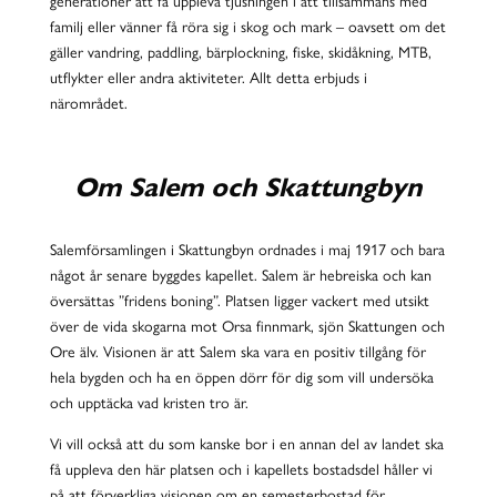
generationer att få uppleva tjusningen i att tillsammans med
familj eller vänner få röra sig i skog och mark – oavsett om det
gäller vandring, paddling, bärplockning, fiske, skidåkning, MTB,
utflykter eller andra aktiviteter. Allt detta erbjuds i
närområdet.
Om Salem och Skattungbyn
Salemförsamlingen i Skattungbyn ordnades i maj 1917 och bara
något år senare byggdes kapellet. Salem är hebreiska och kan
översättas ”fridens boning”. Platsen ligger vackert med utsikt
över de vida skogarna mot Orsa finnmark, sjön Skattungen och
Ore älv. Visionen är att Salem ska vara en positiv tillgång för
hela bygden och ha en öppen dörr för dig som vill undersöka
och upptäcka vad kristen tro är.
Vi vill också att du som kanske bor i en annan del av landet ska
få uppleva den här platsen och i kapellets bostadsdel håller vi
på att förverkliga visionen om en semesterbostad för