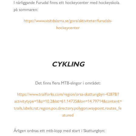
I närliggande Furudal finns ett hockeycenter med hockeyskola
på sommaren:
https://www.visitdalarna.se/gora/aktiviteter/furudals-
hockeycenter
CYKLING
Det finns flera MTB-slingor i området:
https://www.trailforks.com/region/orsa-skattungbyn-42878/?
activitytype=1&z=10.2&lat=61.14735&lon=14.79714&content=
trails,labels,nst,region,poi,directory,polygon,waypoint,routes_fe
atured
Årligen ordnas ett mtb-lopp med start i Skattungbyn: