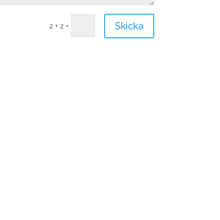
Skicka
=
2 + 2