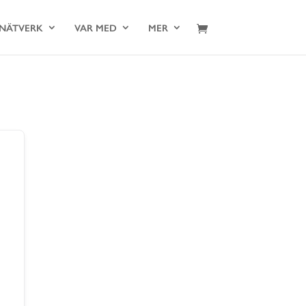
NÄTVERK
VAR MED
MER