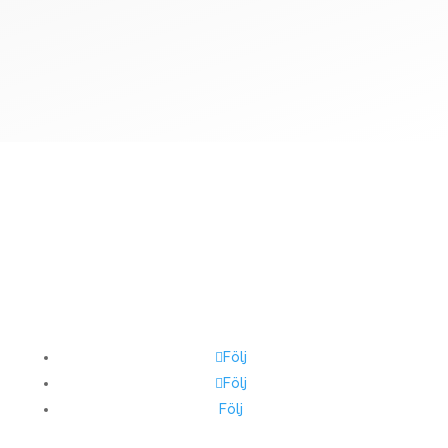
Sport for Life Sverige
Smedjegatan 23
632 20 Eskilstuna
Sweden
Följ
Följ
Följ