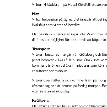
Vi bor i 4-bäddsrum på Hotell Kittelfjäll ett stenkast
Mat
Vi har helpension på lägret. Det innebär att det i
kvällsfika som vi äter på hotellet.
Mat på dit- och hemresan ingår inte. Vi kommer s
då finns det möjlighet för de som vill att köpa mat 
Transport
Vi åker i bussar som avgår från Göteborg och Jönk
priset behöver vi åka i fulla bussar. Om vi inte kom
kommer därför en del åka i minibussar som körs av
chaufförer per minibuss.
Vi åker över nätterna och kommer fram på morgna
eftermiddag och är hemma på fredag morgon. Exak
efter sista anmälningsdag.
Kvällarna
När liftarna stänger har vi gott om tid tillsamman