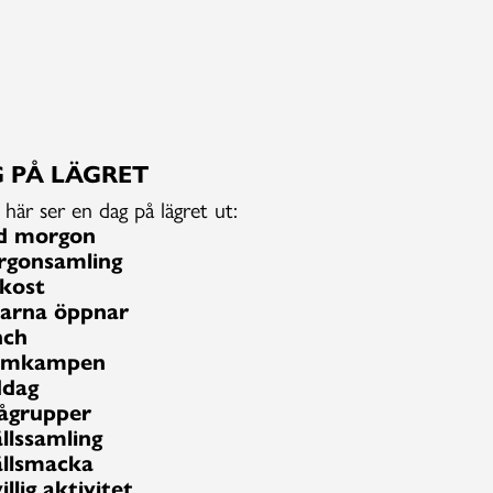
 PÅ LÄGRET
 här ser en dag på lägret ut:
d morgon
rgonsamling
kost
tarna öppnar
nch
amkampen
ddag
ågrupper
llssamling
llsmacka
illig aktivitet