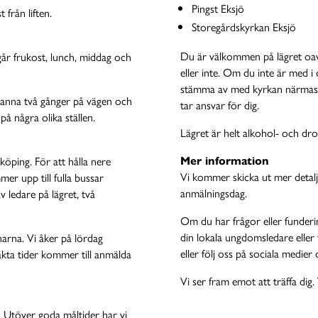
Pingst Eksjö
 från liften.
Storegårdskyrkan Eksjö
Du är välkommen på lägret oav
ngår frukost, lunch, middag och
eller inte. Om du inte är med
stämma av med kyrkan närmast 
tanna två gånger på vägen och
tar ansvar för dig.
på några olika ställen.
Lägret är helt alkohol- och drog
Mer information
öping. För att hålla nere
Vi kommer skicka ut mer detalje
mer upp till fulla bussar
anmälningsdag.
 ledare på lägret, två
Om du har frågor eller funderi
din lokala ungdomsledare eller t
rna. Vi åker på lördag
eller följ oss på sociala medie
ta tider kommer till anmälda
Vi ser fram emot att träffa d
s. Utöver goda måltider har vi