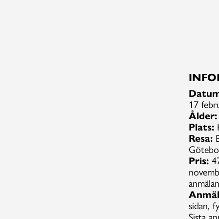
INFO
Datum
17 febr
Ålder:
Plats:
K
Resa:
Götebo
Pris:
47
novembe
anmälan
Anmäl
sidan, f
Sista an