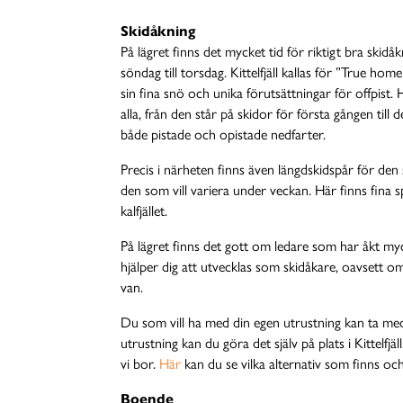
Skidåkning
På lägret finns det mycket tid för riktigt bra skidå
söndag till torsdag. Kittelfjäll kallas för ”True hom
sin fina snö och unika förutsättningar för offpist
alla, från den står på skidor för första gången till
både pistade och opistade nedfarter.
Precis i närheten finns även längdskidspår för den s
den som vill variera under veckan. Här finns fina 
kalfjället.
På lägret finns det gott om ledare som har åkt m
hjälper dig att utvecklas som skidåkare, oavsett om
van.
Du som vill ha med din egen utrustning kan ta med
utrustning kan du göra det själv på plats i Kittelfjä
vi bor.
Här
kan du se vilka alternativ som finns oc
Boende