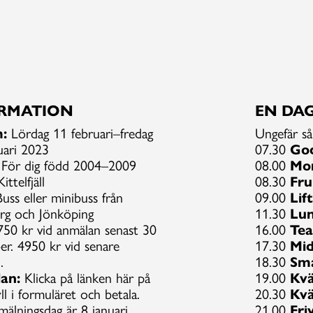
RMATION
EN DAG
:
Lördag 11 februari–fredag
Ungefär så
uari 2023
07.30
Go
För dig född 2004–2009
08.00
Mo
ittelfjäll
08.30
Fru
Buss eller minibuss från
09.00
Lif
rg och Jönköping
11.30
Lu
50 kr vid anmälan senast 30
16.00
Te
r. 4950 kr vid senare
17.30
Mi
.
18.30
Sm
an:
Klicka på länken här på
19.00
Kvä
yll i formuläret och betala.
20.30
Kvä
mälningsdag är 8 januari.
21.00
Friv