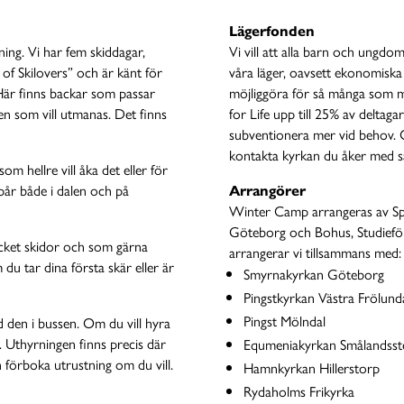
Lägerfonden
kning. Vi har fem skiddagar,
Vi vill att alla barn och ungdom
e of Skilovers” och är känt för
våra läger, oavsett ekonomiska 
. Här finns backar som passar
möjliggöra för så många som m
 den som vill utmanas. Det finns
for Life upp till 25% av deltag
subventionera mer vid behov. 
kontakta kyrkan du åker med så v
om hellre vill åka det eller för
spår både i dalen och på
Arrangörer
Winter Camp arrangeras av Spo
Göteborg och Bohus, Studieförb
ycket skidor och som gärna
arrangerar vi tillsammans med:
 du tar dina första skär eller är
Smyrnakyrkan Göteborg
Pingstkyrkan Västra Frölund
Pingst Mölndal
 den i bussen. Om du vill hyra
ll. Uthyrningen finns precis där
Equmeniakyrkan Smålandsst
h förboka utrustning om du vill.
Hamnkyrkan Hillerstorp
Rydaholms Frikyrka